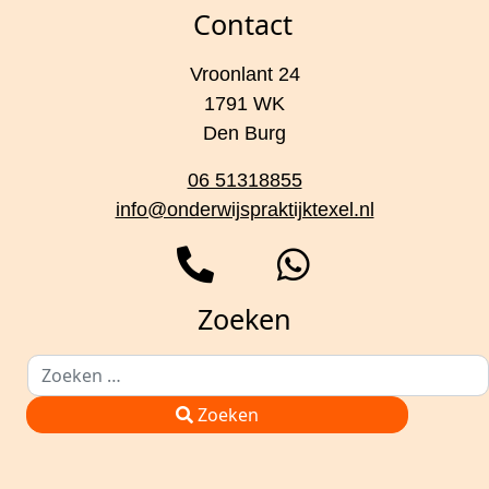
Contact
Vroonlant 24
1791 WK
Den Burg
06 51318855
info@onderwijspraktijktexel.nl
Zoeken
Zoeken
Type 2 or more characters for results.
Zoeken