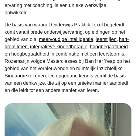
ervaring met coaching, is een unieke werkwijze
ontwikkeld.
De basis van waaruit Onderwijs Praktijk Texel begeleidt,
komt vanuit brede onderwijservaring, opleidingen op het
gebied van o.a.
meervoudige intelligentie
,
leerstijlen
,
hart-
brein leren
,
integratieve kindertherapie
,
hoogbegaafdheid
en hoogbegaafdheid in combinatie met een leerstoornis.
Rozemarijn volgde Masterclasses bij Ban Har Yeap op het
gebied van het vernieuwende en ruimtelijk-inzichtelijke
Singapore rekenen
. De opgedane kennis vormt de basis
van een denkwijze, die zij op een unieke manier aanbiedt
en die leidt tot een andere manier van leren.