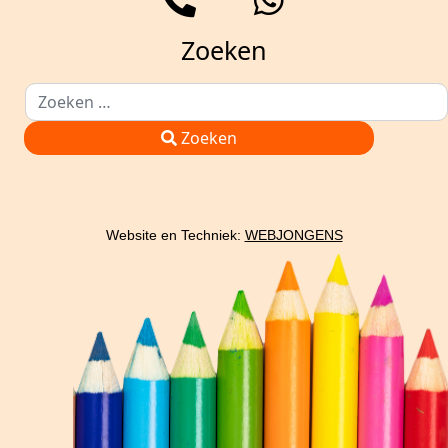
Zoeken
Zoeken
Type 2 or more characters for results.
Zoeken
Website en Techniek:
WEBJONGENS