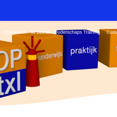
Volwassen
In beeld
Ouderschaps Training
Cont