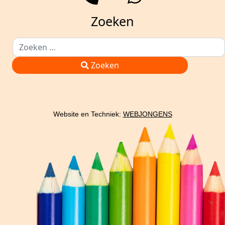
Zoeken
Zoeken
Type 2 or more characters for results.
Zoeken
Website en Techniek:
WEBJONGENS