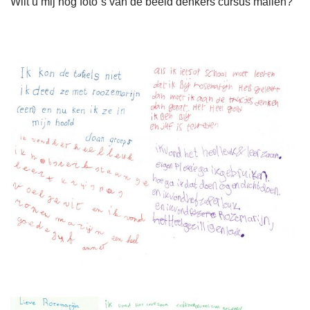
Wilt u mij nog foto`s van de beeld denkers cursus mailen?