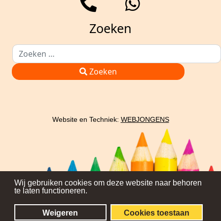
Zoeken
Zoeken
Type 2 or more characters for results.
Zoeken
Website en Techniek:
WEBJONGENS
Wij gebruiken cookies om deze website naar behoren
te laten functioneren.
Weigeren
Cookies toestaan