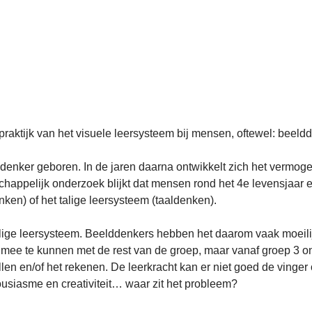
praktijk van het visuele leersysteem bij mensen, oftewel: beeld
denker geboren. In de jaren daarna ontwikkelt zich het vermog
chappelijk onderzoek blijkt dat mensen rond het 4e levensjaar 
nken) of het talige leersysteem (taaldenken).
alige leersysteem. Beelddenkers hebben het daarom vaak moeili
d mee te kunnen met de rest van de groep, maar vanaf groep 3 o
len en/of het rekenen. De leerkracht kan er niet goed de vinger
usiasme en creativiteit… waar zit het probleem?