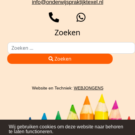
info@onderwijspraktijktexel.nl
Zoeken
Zoeken
Type 2 or more characters for results.
Zoeken
Website en Techniek:
WEBJONGENS
Wij gebruiken cookies om deze website naar behoren
te laten functioneren.