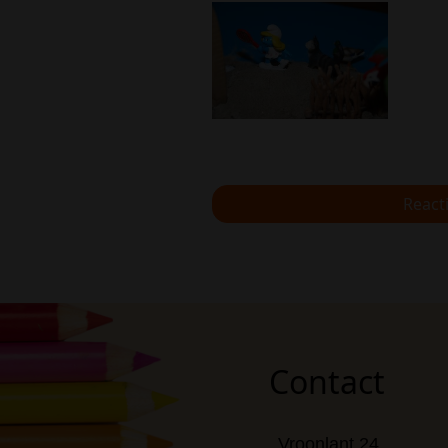
React
Contact
Vroonlant 24