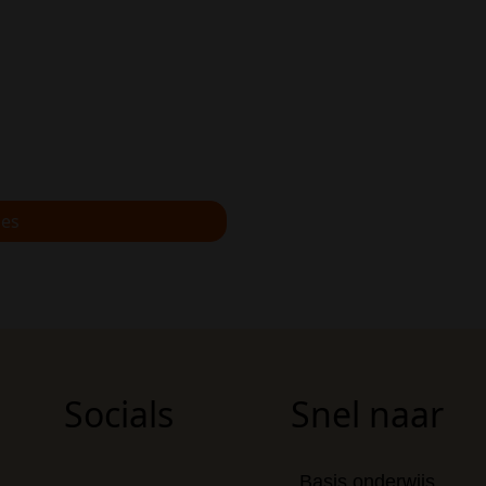
ies
Socials
Snel naar
Basis onderwijs