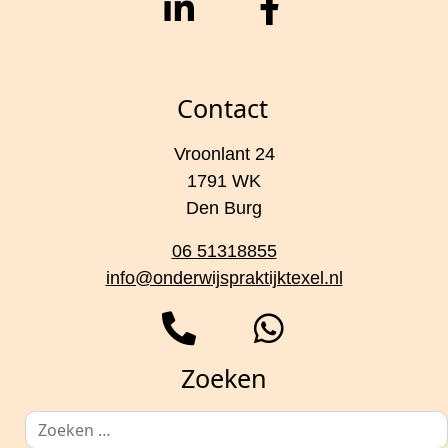
Contact
Vroonlant 24
1791 WK
Den Burg
06 51318855
info@onderwijspraktijktexel.nl
Zoeken
Zoeken