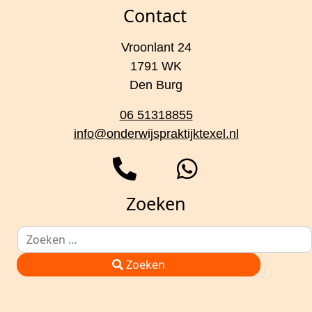
Contact
Vroonlant 24
1791 WK
Den Burg
06 51318855
info@onderwijspraktijktexel.nl
Zoeken
Zoeken
Type 2 or more characters for results.
Zoeken