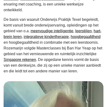
ervaring met coaching, is een unieke werkwijze
ontwikkeld.
De basis van waaruit Onderwijs Praktijk Texel begeleidt,
komt vanuit brede onderwijservaring, opleidingen op het
gebied van o.a.
meervoudige intelligentie
,
leerstijlen
,
hart-
brein leren
,
integratieve kindertherapie
,
hoogbegaafdheid
en hoogbegaafdheid in combinatie met een leerstoornis.
Rozemarijn volgde Masterclasses bij Ban Har Yeap op het
gebied van het vernieuwende en ruimtelijk-inzichtelijke
Singapore rekenen
. De opgedane kennis vormt de basis
van een denkwijze, die zij op een unieke manier aanbiedt
en die leidt tot een andere manier van leren.